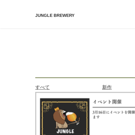
コ
ナ
ン
ビ
JUNGLE BREWERY
テ
ゲ
ン
ー
ツ
シ
へ
ョ
ス
ン
キ
に
ッ
移
プ
動
すべて
新作